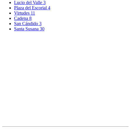
Lucio del Valle 3
Plaza del Escorial 4
Virtudes 11
Cadena 8
San Cándido 3
Santa Susana 30
(+34) 609 138 848
contacto@selekto.es