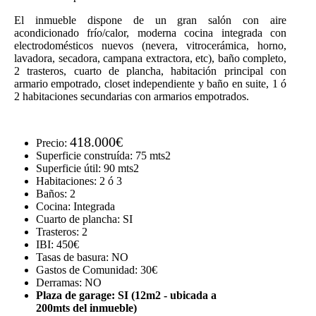
El inmueble dispone de un gran salón con aire
acondicionado frío/calor, moderna cocina integrada con
electrodomésticos nuevos (nevera, vitrocerámica, horno,
lavadora, secadora, campana extractora, etc), baño completo,
2 trasteros, cuarto de plancha, habitación principal con
armario empotrado, closet independiente y baño en suite, 1 ó
2 habitaciones secundarias con armarios empotrados.
418.000€
Precio:
Superficie construída:
75 mts2
Superficie útil:
90 mts2
Habitaciones:
2 ó 3
Baños:
2
Cocina:
Integrada
Cuarto de plancha:
SI
Trasteros:
2
IBI:
450€
Tasas de basura:
NO
Gastos de Comunidad:
30€
Derramas:
NO
Plaza de garage:
SI (12m2 - ubicada a
200mts del inmueble)