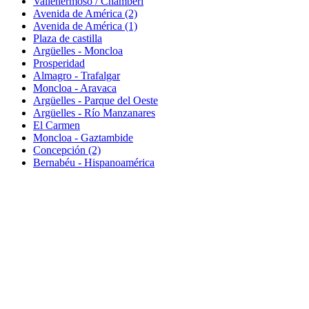
Vallehermoso / Chamberí
Avenida de América (2)
Avenida de América (1)
Plaza de castilla
Argüelles - Moncloa
Prosperidad
Almagro - Trafalgar
Moncloa - Aravaca
Argüelles - Parque del Oeste
Argüelles - Río Manzanares
El Carmen
Moncloa - Gaztambide
Concepción (2)
Bernabéu - Hispanoamérica
(+34) 609 138 848