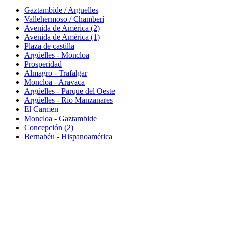
Gaztambide / Arguelles
Vallehermoso / Chamberí
Avenida de América (2)
Avenida de América (1)
Plaza de castilla
Argüelles - Moncloa
Prosperidad
Almagro - Trafalgar
Moncloa - Aravaca
Argüelles - Parque del Oeste
Argüelles - Río Manzanares
El Carmen
Moncloa - Gaztambide
Concepción (2)
Bernabéu - Hispanoamérica
(+34) 609 138 848