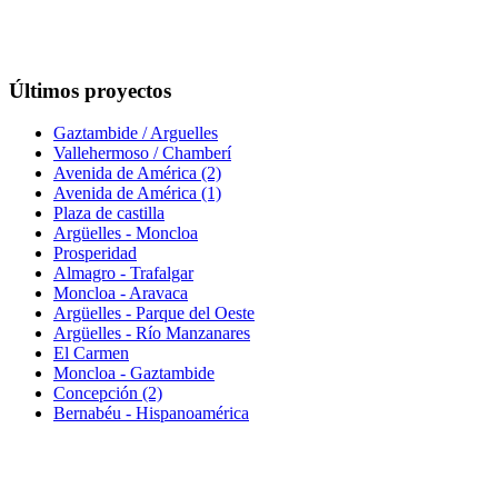
Últimos proyectos
Gaztambide / Arguelles
Vallehermoso / Chamberí
Avenida de América (2)
Avenida de América (1)
Plaza de castilla
Argüelles - Moncloa
Prosperidad
Almagro - Trafalgar
Moncloa - Aravaca
Argüelles - Parque del Oeste
Argüelles - Río Manzanares
El Carmen
Moncloa - Gaztambide
Concepción (2)
Bernabéu - Hispanoamérica