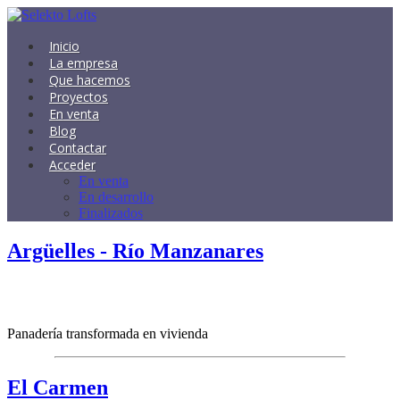
Inicio
La empresa
Que hacemos
Proyectos
En venta
Blog
Contactar
Acceder
En venta
En desarrollo
Finalizados
Argüelles - Río Manzanares
Panadería transformada en vivienda
El Carmen