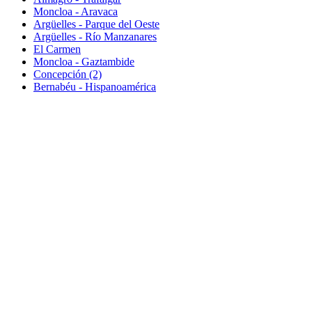
Moncloa - Aravaca
Argüelles - Parque del Oeste
Argüelles - Río Manzanares
El Carmen
Moncloa - Gaztambide
Concepción (2)
Bernabéu - Hispanoamérica
(+34) 609 138 848
contacto@selekto.es